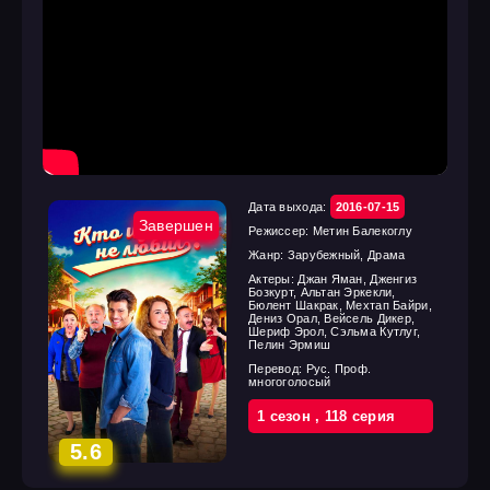
Дата выхода:
2016-07-15
Завершен
Режиссер:
Метин Балекоглу
Жанр:
Зарубежный, Драма
Актеры:
Джан Яман, Дженгиз
Бозкурт, Альтан Эркекли,
Бюлент Шакрак, Мехтап Байри,
Дениз Орал, Вейсель Дикер,
Шериф Эрол, Сэльма Кутлуг,
Пелин Эрмиш
Перевод:
Рус. Проф.
многоголосый
1 cезон
,
118 cерия
5.6