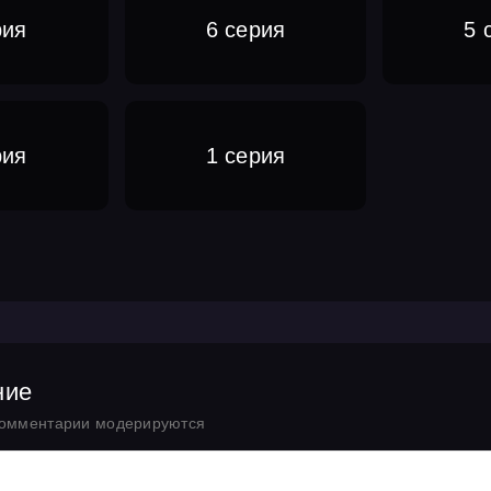
рия
6 серия
5 
рия
1 серия
ние
комментарии модерируются