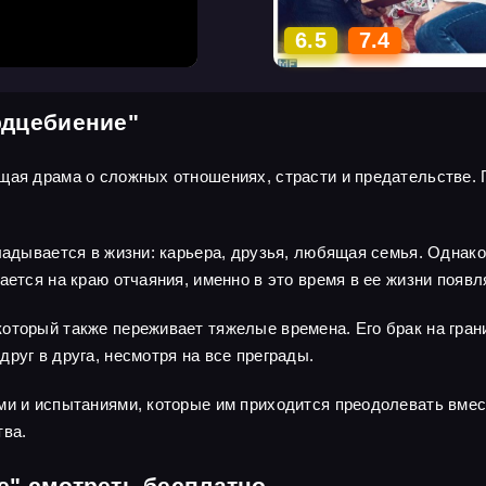
6.5
7.4
рдцебиение"
щая драма о сложных отношениях, страсти и предательстве. 
ладывается в жизни: карьера, друзья, любящая семья. Однако
ается на краю отчаяния, именно в это время в ее жизни появ
торый также переживает тяжелые времена. Его брак на грани
руг в друга, несмотря на все преграды.
ми и испытаниями, которые им приходится преодолевать вме
тва.
е" смотреть бесплатно