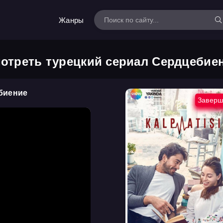
Жанры
отреть турецкий сериал Сердцебие
биение
Заверш