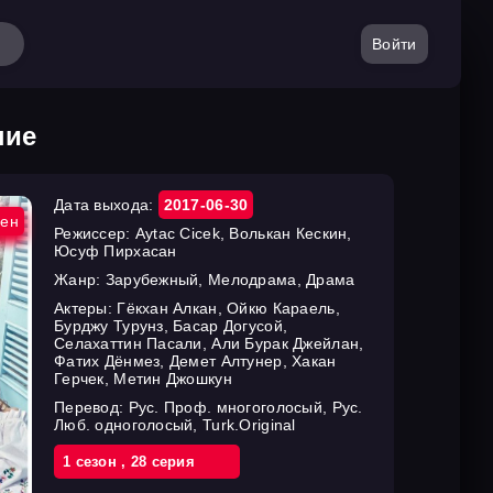
Войти
ние
Дата выхода:
2017-06-30
ен
Режиссер:
Aytac Cicek, Волькан Кескин,
Юсуф Пирхасан
Жанр:
Зарубежный, Мелодрама, Драма
Актеры:
Гёкхан Алкан, Ойкю Караель,
Бурджу Турунз, Басар Догусой,
Селахаттин Пасали, Али Бурак Джейлан,
Фатих Дёнмез, Демет Алтунер, Хакан
Герчек, Метин Джошкун
Перевод:
Рус. Проф. многоголосый, Рус.
Люб. одноголосый, Turk.Original
1 cезон
,
28 cерия