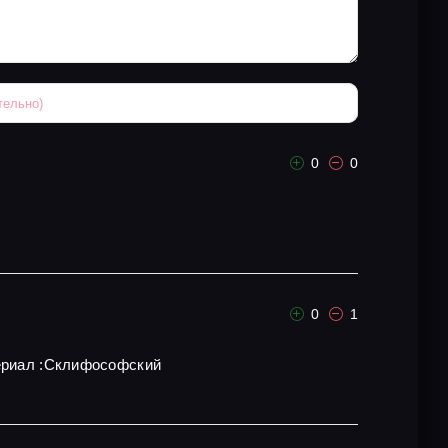
0
0
0
1
сериал :Склифософский