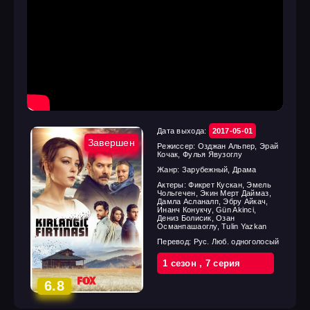
Дата выхода:
2017-05-01
Завершен
Режиссер:
Озджан Альпер, Эрай
Кочак, Фулья Явузоглу
Жанр:
Зарубежный, Драма
Актеры:
Фикрет Кускан, Эмель
Чольгечен, Экин Мерт Даймаз,
Дамла Асланалп, Эбру Айкач,
Инанч Конукчу, Gün Akinci,
Дениз Болисик, Озан
Османпашаоглу, Tulin Yazkan
Перевод:
Рус. Люб. одноголосый
1 cезон
,
7 cерия
6.8