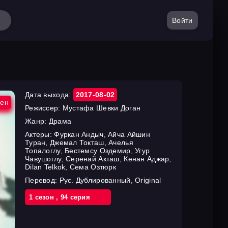
Войти
Дата выхода:
2017-08-02
ен
Режиссер:
Мустафа Шевки Доган
Жанр:
Драма
Актеры:
Фуркан Андыч, Айча Айшин
Туран, Джемал Токташ, Ачелья
Топалоглу, Бестемсу Оздемир, Угур
Чавушоглу, Серенай Акташ, Кенан Аджар,
Dilan Telkok, Сема Озтюрк
Перевод:
Рус. Дублированный, Original
1 cезон
,
94 cерия