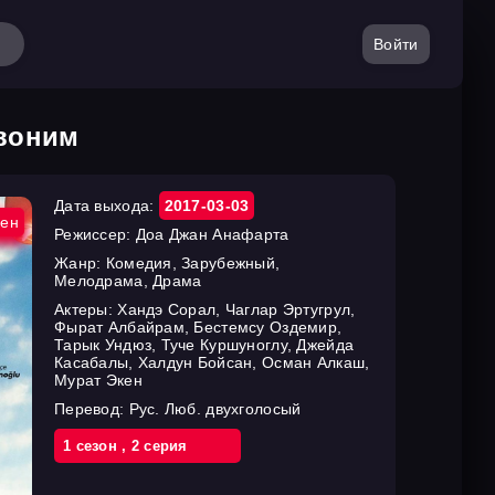
Войти
звоним
Дата выхода:
2017-03-03
ен
Режиссер:
Доа Джан Анафарта
Жанр:
Комедия, Зарубежный,
Мелодрама, Драма
Актеры:
Хандэ Сорал, Чаглар Эртугрул,
Фырат Албайрам, Бестемсу Оздемир,
Тарык Ундюз, Туче Куршуноглу, Джейда
Касабалы, Халдун Бойсан, Осман Алкаш,
Мурат Экен
Перевод:
Рус. Люб. двухголосый
1 cезон
,
2 cерия