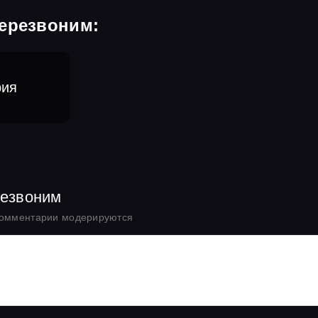
перезвоним:
рия
резвоним
комментарии модерируются