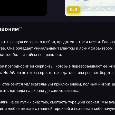
6.3
звоним"
хватывающая история о любви, предательстве и мести. Главна
тве. Она обладает уникальным талантом и ярким характером,
ается боль и тайны ее прошлого.
ьба преподносит ей сюрпризы, которые переворачивают ее жи
е. Но Айлин не готова просто так сдаться, она решает боротьс
 становится увлекательным приключением, полным интриг, р
жать взгляды на экране до самого финала.
йлин на ее пути к счастью, смотреть турецкий сериал "Мы в
риг и любви вместе с главной героиней и позвольте себе почув