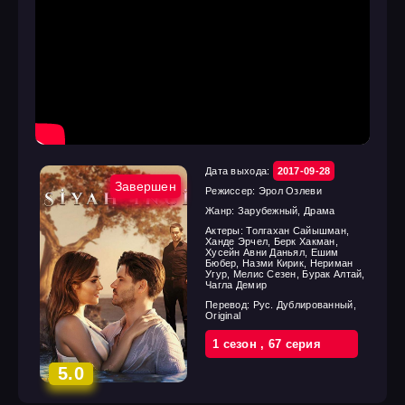
Дата выхода:
2017-09-28
Завершен
Режиссер:
Эрол Озлеви
Жанр:
Зарубежный, Драма
Актеры:
Толгахан Сайышман,
Ханде Эрчел, Берк Хакман,
Хусейн Авни Даньял, Ешим
Бюбер, Назми Кирик, Нериман
Угур, Мелис Сезен, Бурак Алтай,
Чагла Демир
Перевод:
Рус. Дублированный,
Original
1 cезон
,
67 cерия
5.0