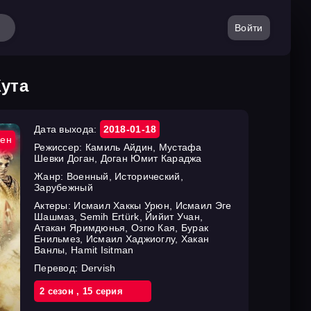
Войти
Кута
Дата выхода:
2018-01-18
ен
Режиссер:
Камиль Айдин, Мустафа
Шевки Доган, Доган Юмит Караджа
Жанр:
Военный, Исторический,
Зарубежный
Актеры:
Исмаил Хаккы Урюн, Исмаил Эге
Шашмаз, Semih Ertürk, Йийит Учан,
Атакан Яримдюнья, Озгю Кая, Бурак
Енильмез, Исмаил Хаджиоглу, Хакан
Ванлы, Hamit Isitman
Перевод:
Dervish
2 cезон
,
15 cерия