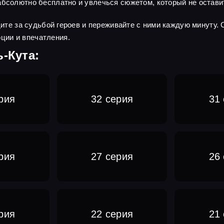
абсолютно бесплатно и увлечься сюжетом, который не остав
едите за судьбой героев и переживайте с ними каждую минуту.
ции и впечатления.
-Кута:
рия
32 серия
31
рия
27 серия
26
рия
22 серия
21