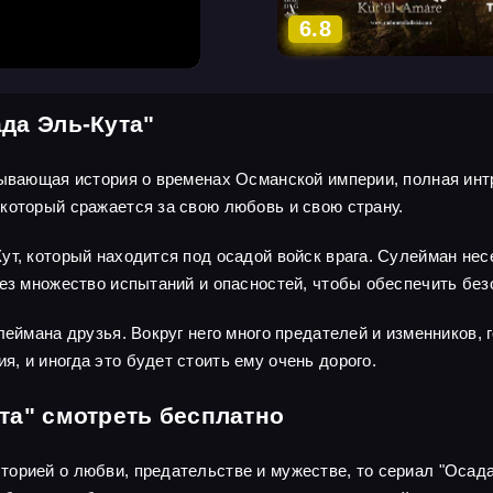
6.8
да Эль-Кута"
тывающая история о временах Османской империи, полная инт
который сражается за свою любовь и свою страну.
т, который находится под осадой войск врага. Сулейман несе
рез множество испытаний и опасностей, чтобы обеспечить бе
леймана друзья. Вокруг него много предателей и изменников, 
, и иногда это будет стоить ему очень дорого.
та" смотреть бесплатно
орией о любви, предательстве и мужестве, то сериал "Осада