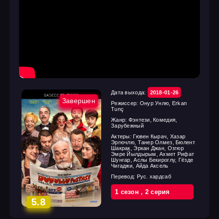
Дата выхода:
2018-01-26
Завершен
Режиссер:
Онур Унлю, Erkan
Tunç
Жанр:
Фэнтези, Комедия,
Зарубежный
Актеры:
Гювен Кырач, Хазар
Эргючлю, Танер Олмез, Бюлент
Шакрак, Эркан Джан, Озгюр
Эмре Йылдырым, Ахмет Рифат
Шунгар, Аслы Бекироглу, Гёзде
Чигаджи, Айда Аксель
Перевод:
Рус. хардсаб
1 cезон
,
2 cерия
5.8