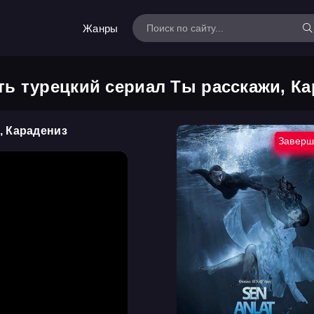
Жанры
ь турецкий сериал Ты расскажи, К
, Карадениз
Заверш