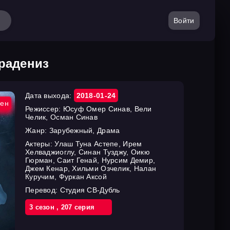
Войти
арадениз
Дата выхода:
2018-01-24
ен
Режиссер:
Юсуф Омер Синав, Вели
Челик, Осман Синав
Жанр:
Зарубежный, Драма
Актеры:
Улаш Туна Астепе, Ирем
Хелваджиоглу, Синан Тузджу, Оикю
Гюрман, Саит Генай, Нурсим Демир,
Джем Кенар, Хильми Озчелик, Налан
Куручим, Фуркан Аксой
Перевод:
Студия СВ-Дубль
3 cезон
,
207 cерия