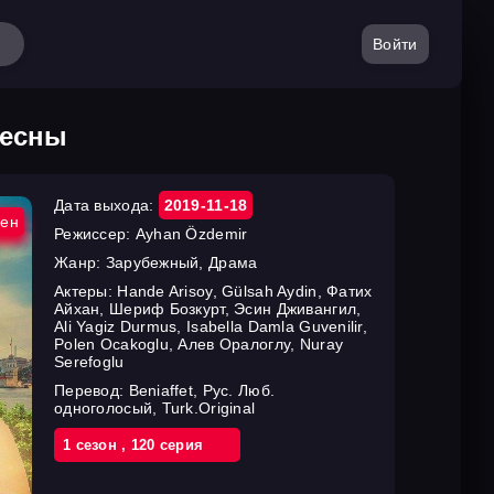
Войти
весны
Дата выхода:
2019-11-18
ен
Режиссер:
Ayhan Özdemir
Жанр:
Зарубежный, Драма
Актеры:
Hande Arisoy, Gülsah Aydin, Фатих
Айхан, Шериф Бозкурт, Эсин Дживангил,
Ali Yagiz Durmus, Isabella Damla Guvenilir,
Polen Ocakoglu, Алев Оралоглу, Nuray
Serefoglu
Перевод:
Beniaffet, Рус. Люб.
одноголосый, Turk.Original
1 cезон
,
120 cерия