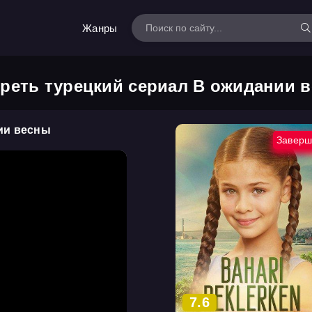
Жанры
реть турецкий сериал В ожидании 
ии весны
Заверш
7.6