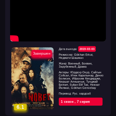
Дата выхода:
2019-03-03
Завершен
Режиссер:
Gökhan Erkut,
Неджати Шашмаз
Жанр:
Военный, Боевик,
Зарубежный, Драма
Актеры:
Юрдаэр Окур, Сайгын
Сойсал, Ипек Карапынар, Дениз
Болисик, Ибрахим Кендирджи,
Кюршат Алныачык, Тунджай
Беязит, Sultan Elif Tas, Невзат
Йилмаз, Gökhan Gencebay
Перевод:
Рус. хардсаб
1 cезон
,
7 cерия
6.1