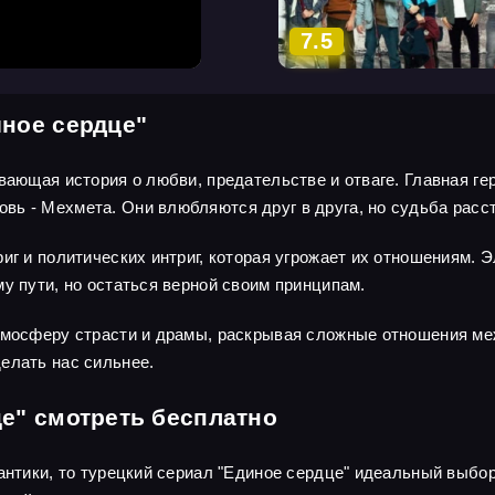
7.5
иное сердце"
вающая история о любви, предательстве и отваге. Главная ге
ь - Мехмета. Они влюбляются друг в друга, но судьба расст
риг и политических интриг, которая угрожает их отношениям.
у пути, но остаться верной своим принципам.
тмосферу страсти и драмы, раскрывая сложные отношения меж
елать нас сильнее.
е" смотреть бесплатно
мантики, то турецкий сериал "Единое сердце" идеальный выбо