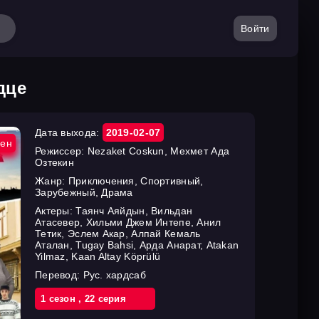
Войти
дце
Дата выхода:
2019-02-07
ен
Режиссер:
Nezaket Coskun, Мехмет Ада
Озтекин
Жанр:
Приключения, Спортивный,
Зарубежный, Драма
Актеры:
Таянч Аяйдын, Вильдан
Атасевер, Хильми Джем Интепе, Анил
Тетик, Эслем Акар, Алпай Кемаль
Аталан, Tugay Bahsi, Арда Анарат, Atakan
Yilmaz, Kaan Altay Köprülü
Перевод:
Рус. хардсаб
1 cезон
,
22 cерия