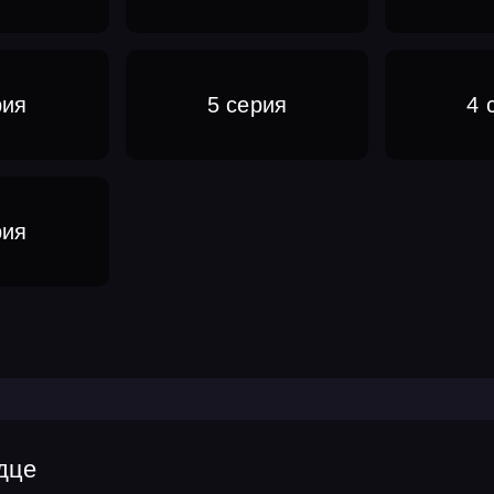
рия
5 серия
4 
рия
дце