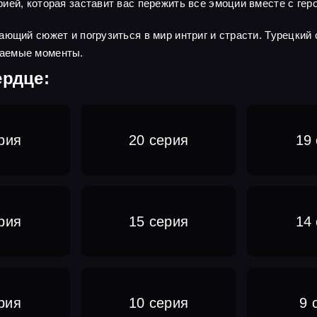
ией, которая заставит вас пережить все эмоции вместе с гер
ающий сюжет и погрузиться в мир интриг и страсти. Турецкий
ваемые моменты.
ердце:
рия
20 серия
19
рия
15 серия
14
рия
10 серия
9 