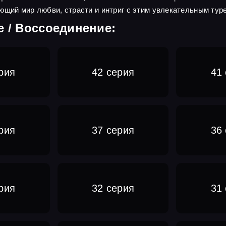
ющий мир любви, страсти и интриг с этим увлекательным тур
е / Воссоединение:
рия
42 серия
41
рия
37 серия
36
рия
32 серия
31