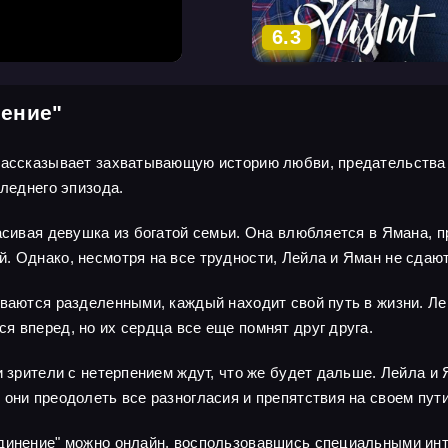
6.3
нение"
 рассказывает захватывающую историю любви, предательства
следнего эпизода.
асивая девушка из богатой семьи. Она влюбляется в Ямана, п
. Однако, несмотря на все трудности, Лейла и Яман не сдаю
ываются разделенными, каждый находит свой путь в жизни. Л
я вперед, но их сердца все еще помнят друг друга.
и зрители с нетерпением ждут, что же будет дальше. Лейла и
 они преодолеть все разногласия и препятствия на своем пут
единение" можно онлайн, воспользовавшись специальными инт