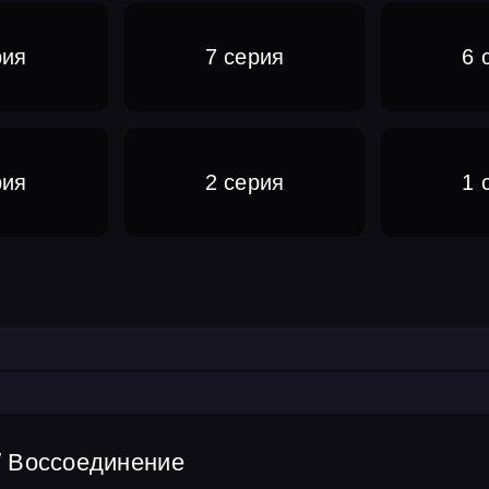
рия
7 серия
6 
рия
2 серия
1 
/ Воссоединение