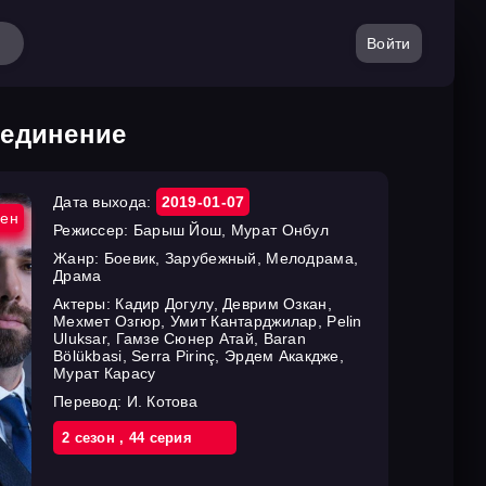
Войти
оединение
Дата выхода:
2019-01-07
ен
Режиссер:
Барыш Йош, Мурат Онбул
Жанр:
Боевик, Зарубежный, Мелодрама,
Драма
Актеры:
Кадир Догулу, Деврим Озкан,
Мехмет Озгюр, Умит Кантарджилар, Pelin
Uluksar, Гамзе Сюнер Атай, Baran
Bölükbasi, Serra Pirinç, Эрдем Акакдже,
Мурат Карасу
Перевод:
И. Котова
2 cезон
,
44 cерия