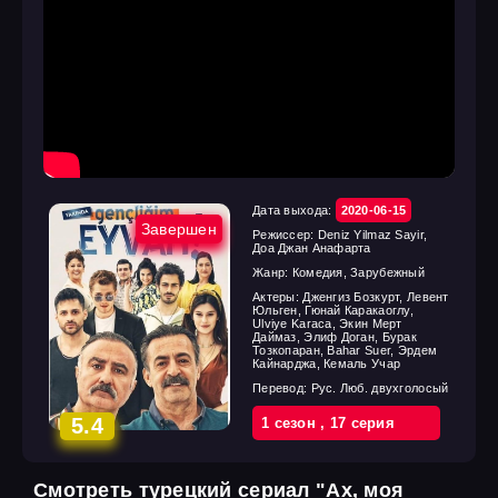
Дата выхода:
2020-06-15
Завершен
Режиссер:
Deniz Yilmaz Sayir,
Доа Джан Анафарта
Жанр:
Комедия, Зарубежный
Актеры:
Дженгиз Бозкурт, Левент
Юльген, Гюнай Каракаоглу,
Ulviye Karaca, Экин Мерт
Даймаз, Элиф Доган, Бурак
Тозкопаран, Bahar Suer, Эрдем
Кайнарджа, Кемаль Учар
Перевод:
Рус. Люб. двухголосый
5.4
1 cезон
,
17 cерия
Смотреть турецкий сериал "Ах, моя