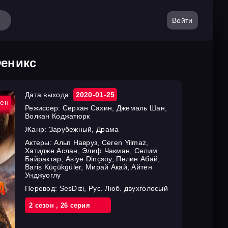
Войти
Феникс
Дата выхода:
2020-01-25
ен
Режиссер:
Серхан Сахин, Джемаль Шан,
Волкан Коджатюрк
Жанр:
Зарубежный, Драма
Актеры:
Альп Навруз, Ceren Yilmaz,
Хатидже Аслан, Элиф Чакман, Селим
Байрактар, Asiye Dinçsoy, Пелин Абай,
Baris Küçükgüler, Мирай Акай, Айтен
Унджуоглу
Перевод:
SesDizi, Рус. Люб. двухголосый
2 cезон
,
26 cерия