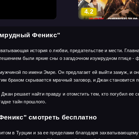
4.2
умрудный Феникс"
ватывающая история о любви, предательстве и мести. Главная
ешением были яркие сны о загадочном изумрудном птице - фе
ужчиной по имени Эмре. Он предлагает ей выйти замуж, и она
тим браком скрывается мрачный заговор, и Джан становится п
жан решает найти правду и отомстить тем, кто погубил ее с
гадке тайн прошлого.
Феникс" смотреть бесплатно
итом в Турции и за ее пределами благодаря захватывающем