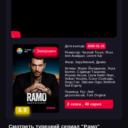
Дата выхода:
2020-01-15
Завершен
Режиссер:
Чагатай Тосун, Ягыз
Алп Акайдын, Levent Kar
Жанр:
Зарубежный, Драма
Актеры:
Мурат Йылдырым, Эсра
Билгич, Саджиде Ташанер,
Илькер Аксум, Leyla Kader Ilhan,
Volkan Yosunlu, Gurur Cicekoglu,
Dogu Can, Эфсане Одаг, Mehmet
Sait Ergenç
Перевод:
Рус. Люб.
двухголосый, Turk.Original
2 cезон
,
40 cерия
6.9
Смотреть турецкий сериал "Рамо"