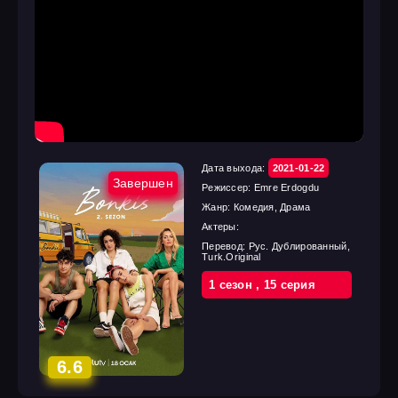
Дата выхода:
2021-01-22
Завершен
Режиссер:
Emre Erdogdu
Жанр:
Комедия, Драма
Актеры:
Перевод:
Рус. Дублированный,
Turk.Original
1 cезон
,
15 cерия
6.6