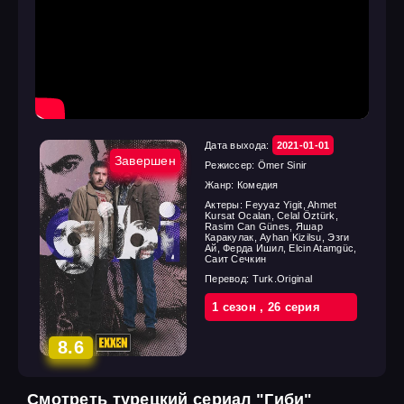
Дата выхода:
2021-01-01
Завершен
Режиссер:
Ömer Sinir
Жанр:
Комедия
Актеры:
Feyyaz Yigit, Ahmet
Kursat Ocalan, Celal Öztürk,
Rasim Can Günes, Яшар
Каракулак, Ayhan Kizilsu, Эзги
Ай, Ферда Ишил, Elcin Atamgüc,
Саит Сечкин
Перевод:
Turk.Original
1 cезон
,
26 cерия
8.6
Смотреть турецкий сериал "Гиби"