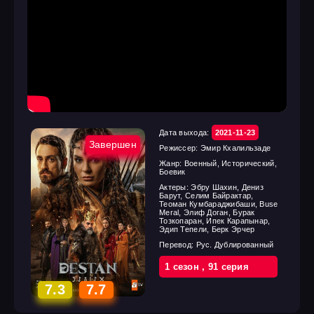
Дата выхода:
2021-11-23
Завершен
Режиссер:
Эмир Кхалильзаде
Жанр:
Военный, Исторический,
Боевик
Актеры:
Эбру Шахин, Дениз
Барут, Селим Байрактар,
Теоман Кумбараджибаши, Buse
Meral, Элиф Доган, Бурак
Тозкопаран, Ипек Карапынар,
Эдип Тепели, Берк Эрчер
Перевод:
Рус. Дублированный
1 cезон
,
91 cерия
7.3
7.7