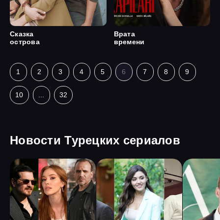
Сказка
Врата
острова
времени
1
2
3
4
5
6
7
8
9
10
...
32
Новости Турецких сериалов