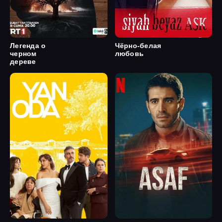
Легенда о
Чёрно-белая
черном
любовь
дереве