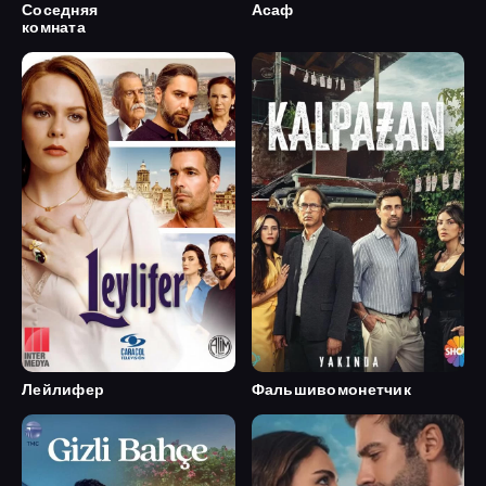
Соседняя
Асаф
комната
Лейлифер
Фальшивомонетчик