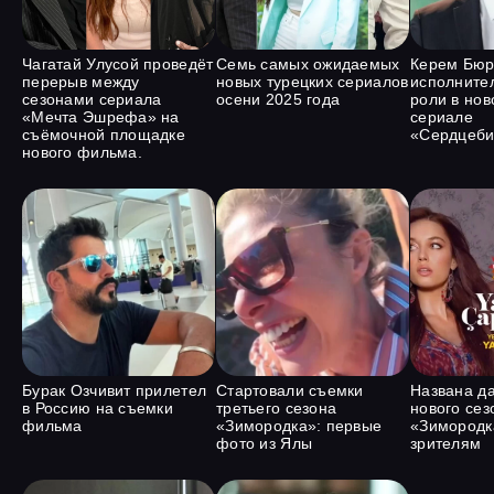
Чагатай Улусой проведёт
Семь самых ожидаемых
Керем Бюр
перерыв между
новых турецких сериалов
исполните
сезонами сериала
осени 2025 года
роли в нов
«Мечта Эшрефа» на
сериале
съёмочной площадке
«Сердцеби
нового фильма.
Бурак Озчивит прилетел
Стартовали съемки
Названа д
в Россию на съемки
третьего сезона
нового сез
фильма
«Зимородка»: первые
«Зимородка
фото из Ялы
зрителям