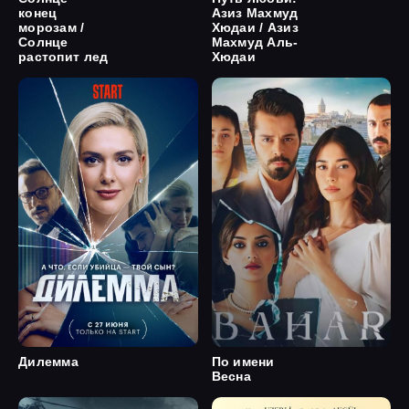
конец
Азиз Махмуд
морозам /
Хюдаи / Азиз
Солнце
Махмуд Аль-
растопит лед
Хюдаи
Дилемма
По имени
Весна