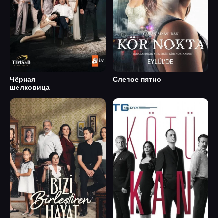
Чёрная
Слепое пятно
шелковица