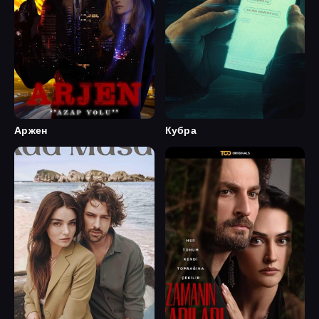
Аржен
Кубра