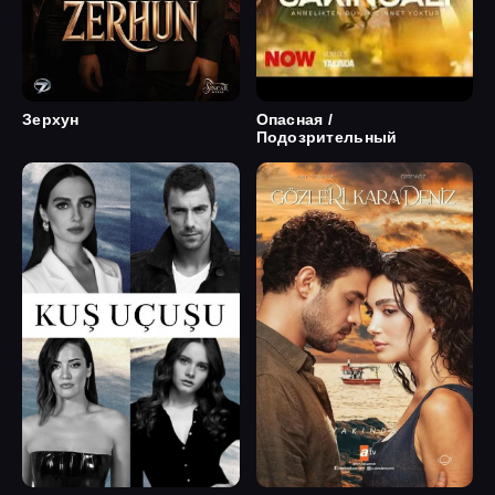
Зерхун
Опасная /
Подозрительный