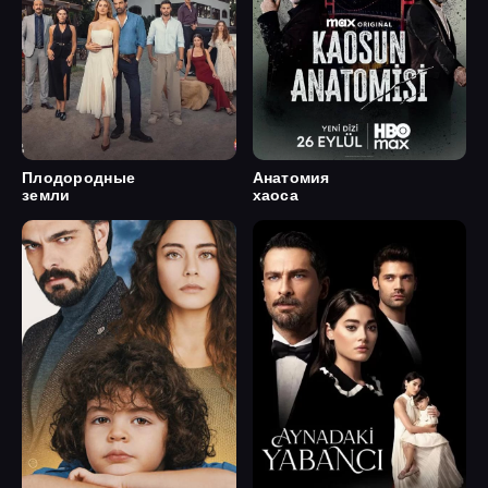
Плодородные
Анатомия
земли
хаоса