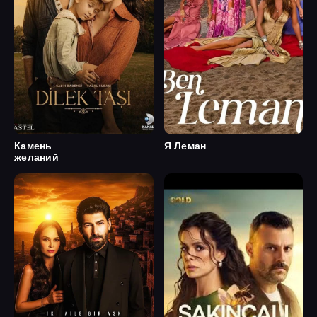
Камень
Я Леман
желаний