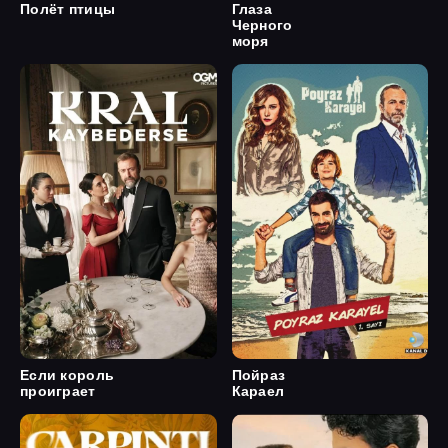
Полёт птицы
Глаза
Черного
моря
Если король
Пойраз
проиграет
Караел