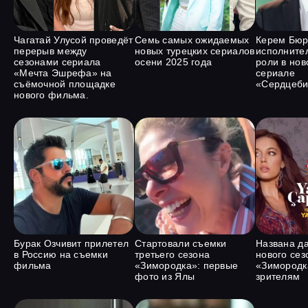
Чагатай Улусой проведёт
Семь самых ожидаемых
Керем Бюр
перерыв между
новых турецких сериалов
исполните
сезонами сериала
осени 2025 года
роли в нов
«Мечта Эшрефа» на
сериале
съёмочной площадке
«Сердцеби
нового фильма.
Бурак Озчивит прилетел
Стартовали съемки
Названа д
в Россию на съемки
третьего сезона
нового сез
фильма
«Зимородка»: первые
«Зимородка
фото из Ялы
зрителям