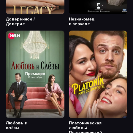
Доверенное /
Незнакомец
Доверие
в зеркале
Любовь и
Платоническая
слёзы
любовь/
Платонический