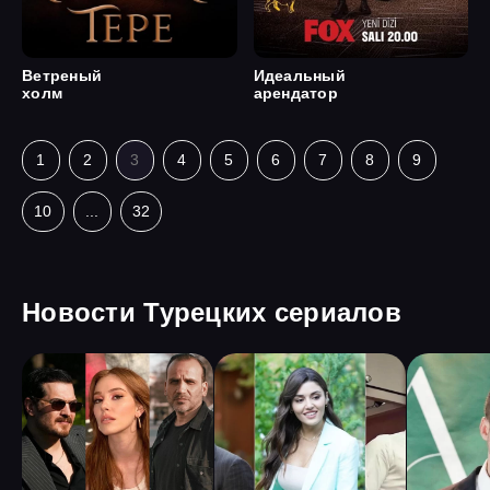
Ветреный
Идеальный
холм
арендатор
1
2
3
4
5
6
7
8
9
10
...
32
Новости Турецких сериалов