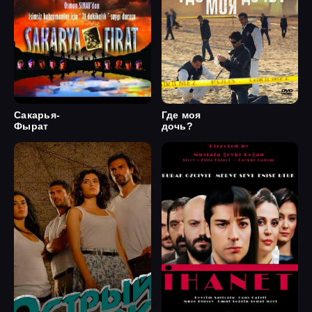
Сакарья-
Где моя
Фырат
дочь?