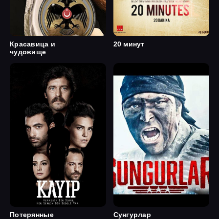
Красавица и
20 минут
чудовище
Потерянные
Сунгурлар