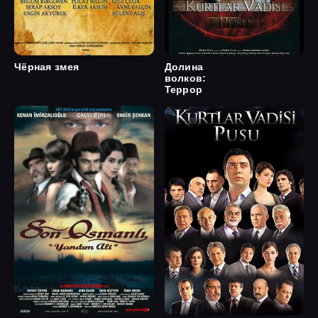
Чёрная змея
Долина
волков:
Террор