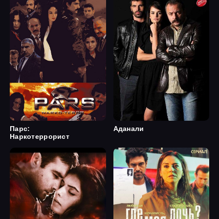
Парс:
Аданали
Наркотеррорист