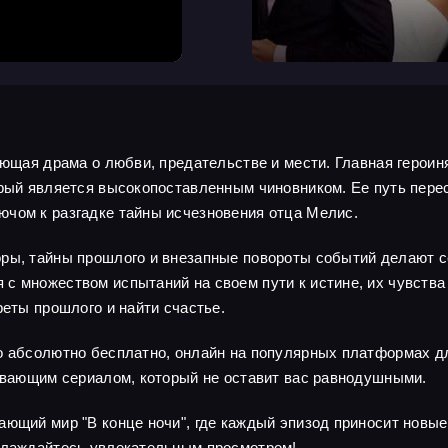
ающая драма о любви, предательстве и мести. Главная героин
орый является высокопоставленным чиновником. Ее путь пере
ючом к разгадке тайны исчезновения отца Мелис.
оры, тайны прошлого и внезапные повороты событий делают с
с множеством испытаний на своем пути к истине, их чувств
реты прошлого и найти счастье.
о абсолютно бесплатно, онлайн на популярных платформах дл
тывающим сериалом, который не оставит вас равнодушными.
ающий мир "В конце ночи", где каждый эпизод приносит новы
аслаждайтесь увлекательным просмотром!