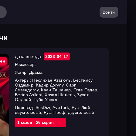
Войти
чи
Дата выхода:
2023-04-17
ен
Режиссер:
Жанр:
Драма
Актеры:
Неслихан Атагюль, Бестемсу
Оздемир, Кадир Догулу, Сарп
Левендоглу, Каан Ташанер, Озге Оздер,
Bertan Asllani, Хазал Шенель, Зухал
Олджай, Туба Унсал
Перевод:
SesDizi, AveTurk, Рус. Люб.
двухголосый, Рус. Проф. двухголосый
1 cезон
,
26 cерия