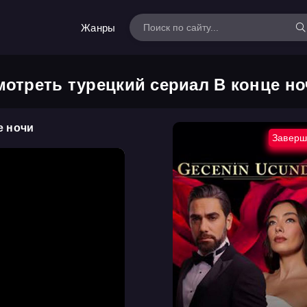
Жанры
мотреть турецкий сериал В конце но
е ночи
Заверш