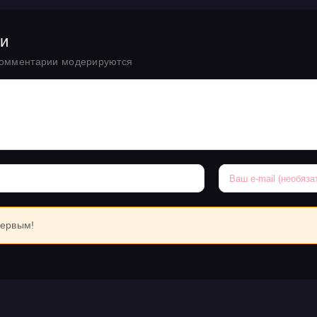
чи
комментарии модерируются
первым!