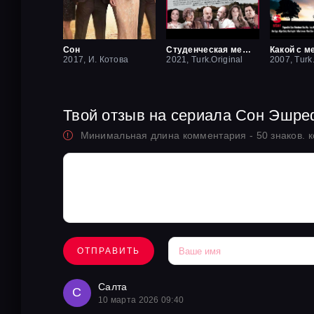
Сон
Студенческая мечта
Какой с м
2017, И. Котова
2021, Turk.Original
2007, Turk
Твой отзыв на сериала Сон Эшр
Минимальная длина комментария - 50 знаков. 
ОТПРАВИТЬ
Салта
С
10 марта 2026 09:40