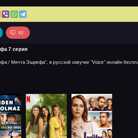
62
фа 7 серия
а / Мечта Эшрефа", в русской озвучке "Voize" онлайн беспла