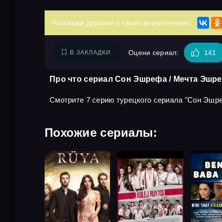
Расскажи друзьям о своих впечатлениях:
Оцени сериал:
141
В ЗАКЛАДКИ
Про что сериал Сон Эшрефа / Мечта Эшре
Смотрите 7 серию турецкого сериала "Сон Эшреф
Похожие сериалы: