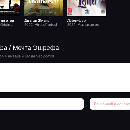
еня отец
Другая Жизнь
Лейлифер
.Original
2022, ViruseProject
2024, Мыльные оперы Турции
ефа / Мечта Эшрефа
комментарии модерируются