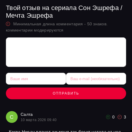
Твой отзыв на сериала Сон Эшрефа /
Мечта Эшрефа
Минимальная длина комментария - 50 знаков.
комментарии модерируются
ОТПРАВИТЬ
Салта
С
0
3
10 марта 2026 09:40
Когда Нисан плачет аж меня так бесит устала от нее