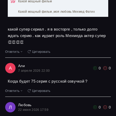
Какой мощный фильм
Какой мощный фильм ,моя любовь Мехмед Фатих
какой супер сериал . я в восторге , только долго
ждать серию . как иұрает роль Мехмеда актер супер
👏👏👏👏
Ответить
Цитировать
Али
А
0
0
7 апреля 2026 22:00
Когда будет 75 серия с русской озвучкой ?
Ответить
Цитировать
Любовь
Л
0
0
22 июня 2026 17:59