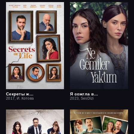
Секреты жизни
Я сожгла все мосты / Какие корабли я сжёг
2017, И. Котова
2023, SesDizi