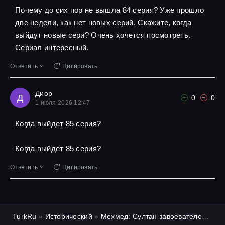
Почему до сих пор не вышла 84 серия? Уже прошло
две недели, как нет новых серий. Скажите, когда
выйдут новые сери? Очень хочется посмотреть.
Сериал интересный.
Ответить
Цитировать
Диор
Д
0
0
1 июля 2026 12:47
Когда выйдет 85 серия?
Когда выйдет 85 серия?
Ответить
Цитировать
TurkRu
»
Исторический
»
Мехмед: Султан завоевателей
»
1 