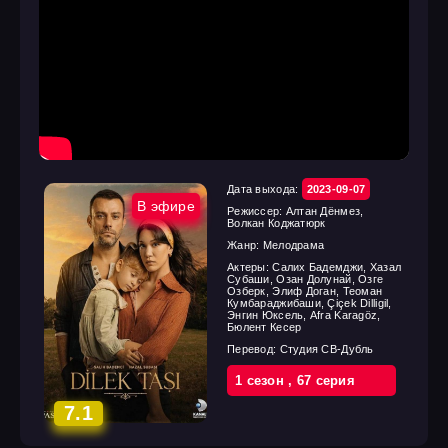
Дата выхода:
2023-09-07
В эфире
Режиссер:
Алтан Дёнмез,
Волкан Коджатюрк
Жанр:
Мелодрама
Актеры:
Салих Бадемджи, Хазал
Субаши, Озан Долунай, Озге
Озберк, Элиф Доган, Теоман
Кумбараджибаши, Çiçek Dilligil,
Энгин Юксель, Afra Karagöz,
Бюлент Кесер
Перевод:
Студия СВ-Дубль
1 cезон
,
67 cерия
7.1